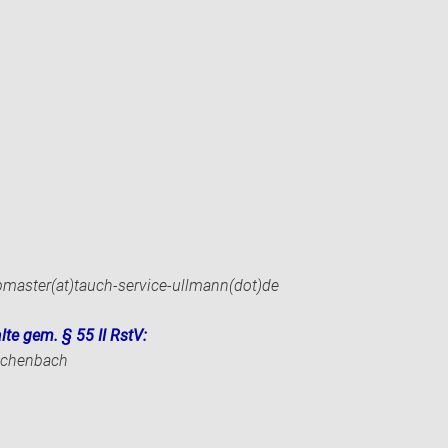
ebmaster(at)tauch-service-ullmann(dot)de
lte gem. § 55 II RstV:
eschenbach