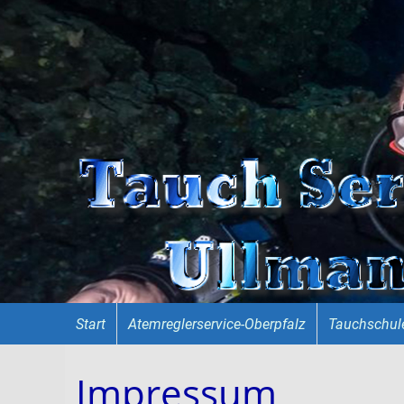
Start
Atemreglerservice-Oberpfalz
Tauchschul
Impressum